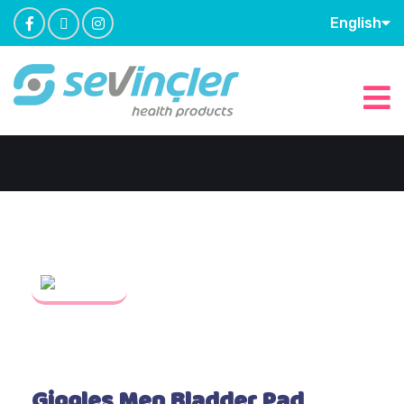
English
Giggles Men Bladder Pad