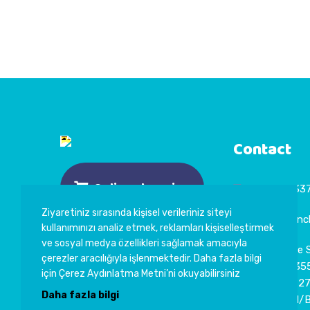
Contact
Online shopping
+90 342 33
Ziyaretiniz sırasında kişisel verileriniz siteyi
info@sevincl
kullanımınızı analiz etmek, reklamları kişiselleştirmek
ve sosyal medya özellikleri sağlamak amacıyla
5. Organize 
KVKK
çerezler aracılığıyla işlenmektedir. Daha fazla bilgi
Bölgesi 835
için Çerez Aydınlatma Metni’ni okuyabilirsiniz
Çerez Politikası
Cad. No:9 2
Daha fazla bilgi
Şehitkamil/