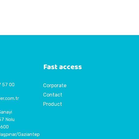
Fast access
7 57 00
Corporate
Contact
er.com.tr
Product
Sanayi
57 Nolu
7600
Başpınar/Gaziantep