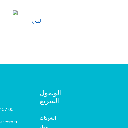
ليلي
الوصول
السريع
7 57 00
الشركات
er.com.tr
اتصل