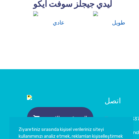
ليدي جيجلز سوفت ايكو
طويل
عادي
اتصل
التسوق عبر الإنترنت
+90 342 33
Ziyaretiniz sırasında kişisel verileriniz siteyi
info@sevincl
kullanımınızı analiz etmek, reklamları kişiselleştirmek