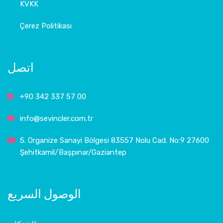
KVKK
Çerez Politikası
اتصل
+90 342 337 57 00
info@sevincler.com.tr
5. Organize Sanayi Bölgesi 83557 Nolu Cad. No:9 27600
Şehitkamil/Başpınar/Gaziantep
الوصول السريع