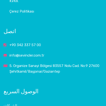
KVKK
Çerez Politikası
اتصل
+90 342 337 57 00
info@sevincler.com.tr
5. Organize Sanayi Bölgesi 83557 Nolu Cad. No:9 27600
Şehitkamil/Başpınar/Gaziantep
الوصول السريع
الشركات