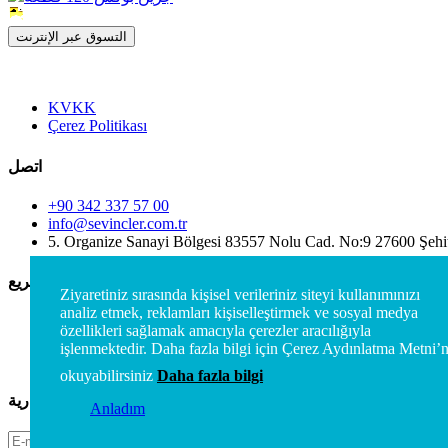
التسوق عبر الإنترنت
KVKK
Çerez Politikası
اتصل
+90 342 337 57 00
info@sevincler.com.tr
5. Organize Sanayi Bölgesi 83557 Nolu Cad. No:9 27600 Şehi
الوصول السريع
Ziyaretiniz sırasında kişisel verileriniz siteyi kullanımınızı
analiz etmek, reklamları kişiselleştirmek ve sosyal medya
الشركات
özellikleri sağlamak amacıyla çerezler aracılığıyla
اتصل
işlenmektedir. Daha fazla bilgi için Çerez Aydınlatma Metni’n
المنتجات
okuyabilirsiniz
Daha fazla bilgi
اشترك في النشرة الإخبارية
Anladım
اشترك