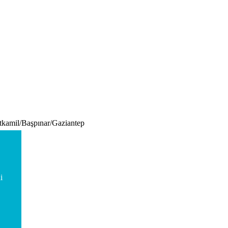
tkamil/Başpınar/Gaziantep
i