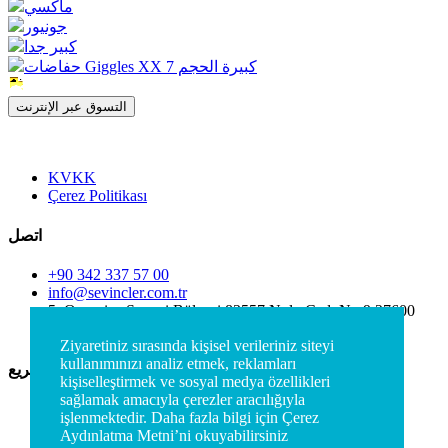
ماكسي
جونيور
كبير جدا
حفاضات Giggles XX كبيرة الحجم 7
التسوق عبر الإنترنت
KVKK
Çerez Politikası
اتصل
+90 342 337 57 00
info@sevincler.com.tr
5. Organize Sanayi Bölgesi 83557 Nolu Cad. No:9 27600
Şehitkamil/Başpınar/Gaziantep
Ziyaretiniz sırasında kişisel verileriniz siteyi
kullanımınızı analiz etmek, reklamları
الوصول السريع
kişiselleştirmek ve sosyal medya özellikleri
sağlamak amacıyla çerezler aracılığıyla
الشركات
işlenmektedir. Daha fazla bilgi için Çerez
اتصل
Aydınlatma Metni’ni okuyabilirsiniz
المنتجات