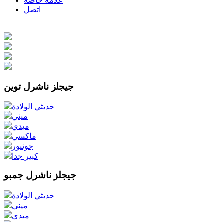
علامة خاصة
اتصل
جيجلز ناشرل توين
حديثي الولادة
ميني
ميدي
ماكسي
جونيور
كبير جدا
جيجلز ناشرل جمبو
حديثي الولادة
ميني
ميدي